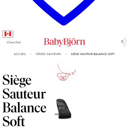
Chercher
0
10-AN
ACCUEIL
SIÈGES SAUTEURS
SIÈGE SAUTEUR BALANCE SOFT
GARANTIE
Siège
Sauteur
Balance
Soft