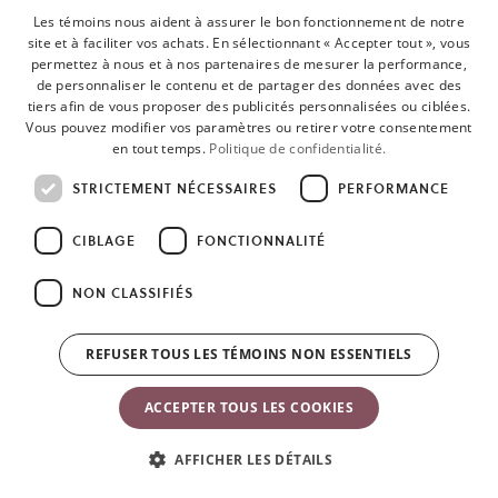
Les témoins nous aident à assurer le bon fonctionnement de notre
site et à faciliter vos achats. En sélectionnant « Accepter tout », vous
permettez à nous et à nos partenaires de mesurer la performance,
de personnaliser le contenu et de partager des données avec des
tiers afin de vous proposer des publicités personnalisées ou ciblées.
Vous pouvez modifier vos paramètres ou retirer votre consentement
en tout temps.
Politique de confidentialité.
STRICTEMENT NÉCESSAIRES
PERFORMANCE
Jouet pour Siège Sauteur – Amis doux
Tons neutres
78,49 C$
CIBLAGE
FONCTIONNALITÉ
NON CLASSIFIÉS
Ajouter
au
panier
REFUSER TOUS LES TÉMOINS NON ESSENTIELS
ACCEPTER TOUS LES COOKIES
AFFICHER LES DÉTAILS