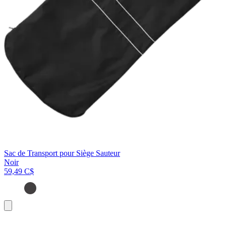
Sac de Transport pour Siège Sauteur
Noir
59,49 C$
Ajouter
au
panier