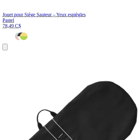
Jouet pour Siège Sauteur – Yeux espiègles
Pastel
78,49 C$
Ajouter
au
panier