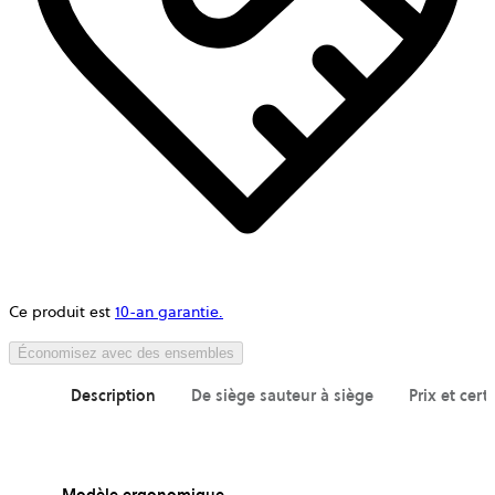
Ce produit est
10-an garantie.
Économisez avec des ensembles
Description
De siège sauteur à siège
Prix et cert
Modèle ergonomique