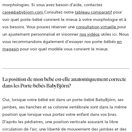
morphologies. Si vous avez besoin d’aide, contactez
ouvre
care@babybjorn.com
Consultez notre
tableau comparatif
pour
dans
voir quel porte-bébé convient le mieux à votre morphologie et à
un
ouvre
vos besoins. Vous pouvez réserver une
consultation virtuelle
pour
nouvel
dans
un ajustement personnalisé et visionner
nos vidéos
utiles ici. Nous
onglet
un
vous recommandons également d’essayer nos porte-bébés
en
nouvel
magasin
pour voir quel modèle vous convient le mieux.
onglet
La position de mon bébé est-elle anatomiquement correcte
dans les Porte-bébés BabyBjörn?
Oui, lorsque votre bébé est dans un porte-bébé BabyBjörn, ses
jambes, ses hanches et sa colonne vertébrale sont dans la même
position que lorsque vous portez votre enfant dans vos bras.
D’après les pédiatres, une position verticale assurant la libre
circulation de l’air, une liberté de mouvement des jambes et des