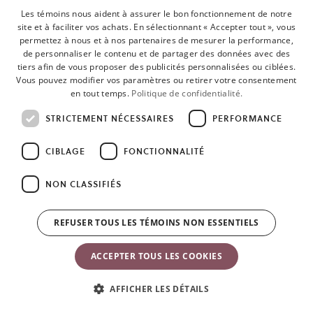
recyclable.
Les témoins nous aident à assurer le bon fonctionnement de notre
site et à faciliter vos achats. En sélectionnant « Accepter tout », vous
permettez à nous et à nos partenaires de mesurer la performance,
de personnaliser le contenu et de partager des données avec des
tiers afin de vous proposer des publicités personnalisées ou ciblées.
De quels matériaux vos tissus sont-ils composés?
Vous pouvez modifier vos paramètres ou retirer votre consentement
en tout temps.
Politique de confidentialité.
Nos porte-bébés et transats en mesh 3D sont en 100 % polyester.
STRICTEMENT NÉCESSAIRES
PERFORMANCE
Le tissu mesh aéré est respirant et évacue la chaleur et l’humidité
autour de vous et de votre bébé.
CIBLAGE
FONCTIONNALITÉ
NON CLASSIFIÉS
Notre mélange tissé est en 65 % polyester recyclé et 35 % coton.
Le tissu est durable, super doux et arbore un fini lustré.
REFUSER TOUS LES TÉMOINS NON ESSENTIELS
Notre jersey 3D, composé à 80 % de polyester, 16 % de coton et
ACCEPTER TOUS LES COOKIES
4 % d’élasthanne, est un tissu super doux, souple et extensible à
trois couches assurant une respirabilité optimale.
AFFICHER LES DÉTAILS