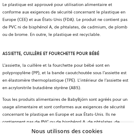
Le plastique est approuvé pour utilisation alimentaire et
conforme aux exigences de sécurité concernant le plastique en
Europe (CEE) et aux États-Unis (FDA). Le produit ne contient pas
de PVC ni de bisphénol A, de phtalates, de cadmium, de plomb
ou de brome. En outre, le plastique est recyclable.
ASSIETTE, CUILLÈRE ET FOURCHETTE POUR BÉBÉ
L’assiette, la cuillère et la fourchette pour bébé sont en
polypropylène (PP), et la bande caoutchoutée sous l’assiette est
en élastomère thermoplastique (TPE). L’intérieur de l’assiette est
en acrylonitrile butadiène styrène (ABS).
Tous les produits alimentaires de BabyBjörn sont agréés pour un
usage alimentaire et sont conformes aux exigences de sécurité
concernant le plastique en Europe et aux États-Unis. Ils ne
contiennent pas de PVC ou de bisphénol A, de phtalates, de
cadmium, de plomb ou de brome. En outre, le plastique est
Nous utilisons des cookies