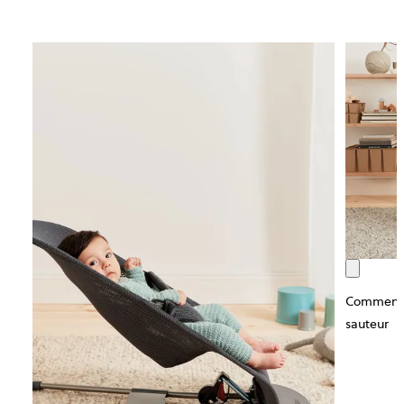
Comment re
sauteur