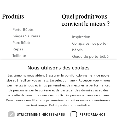
Produits
Quel produit vous
convient le mieux ?
Porte-Bébés
Sièges Sauteurs
Inspiration
Parc Bébé
Comparez nos porte-
Repas
bébés
Toillette
Guide du porte-bébé
Accessories
Notre guide des sièges
Nous utilisons des cookies
Économisez avec des
sauteurs
ensembles
Les témoins nous aident à assurer le bon fonctionnement de notre
Guide vidéo
site et à faciliter vos achats. En sélectionnant « Accepter tout », vous
Tous les produits
Partagez vos moments
permettez à nous et à nos partenaires de mesurer la performance,
@babybjorn
de personnaliser le contenu et de partager des données avec des
Guide des porte-bébés
tiers afin de vous proposer des publicités personnalisées ou ciblées.
Vous pouvez modifier vos paramètres ou retirer votre consentement
physiologiques
en tout temps.
Politique de confidentialité.
Calendrier des
STRICTEMENT NÉCESSAIRES
PERFORMANCE
événements 2026