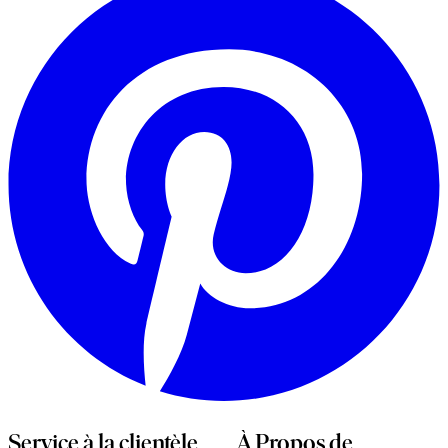
u
n
o
Service à la clientèle
À Propos de