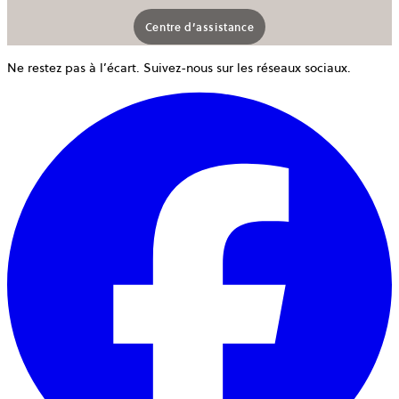
Centre d’assistance
Ne restez pas à l’écart. Suivez-nous sur les réseaux sociaux.
o
d
u
n
o