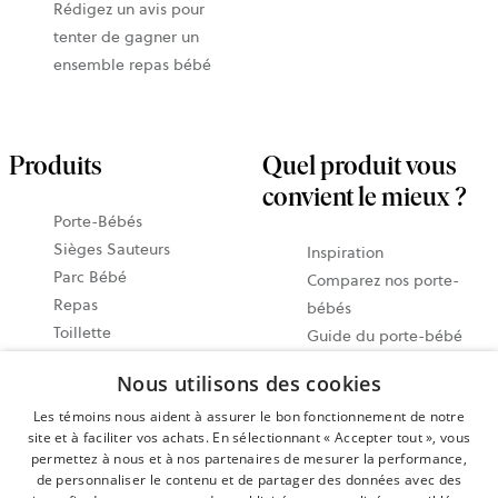
Rédigez un avis pour
tenter de gagner un
ensemble repas bébé
Produits
Quel produit vous
convient le mieux ?
Porte-Bébés
Sièges Sauteurs
Inspiration
Parc Bébé
Comparez nos porte-
Repas
bébés
Toillette
Guide du porte-bébé
Accessories
Notre guide des sièges
Nous utilisons des cookies
Économisez avec des
sauteurs
ensembles
Les témoins nous aident à assurer le bon fonctionnement de notre
Guide vidéo
site et à faciliter vos achats. En sélectionnant « Accepter tout », vous
Tous les produits
Partagez vos moments
permettez à nous et à nos partenaires de mesurer la performance,
@babybjorn
de personnaliser le contenu et de partager des données avec des