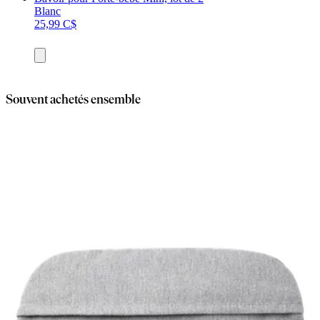
Blanc
25,99 C$
Ajouter
au
panier
Souvent achetés ensemble