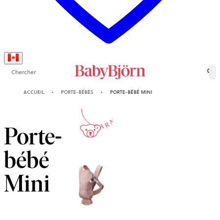
Chercher
0
10-AN
ACCUEIL
PORTE-BÉBÉS
PORTE-BÉBÉ MINI
GARANTIE
Porte-
bébé
Mini