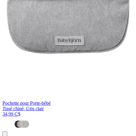
Pochette pour Porte-bébé
Tissé chiné, Gris clair
34,99 C$
Ajouter