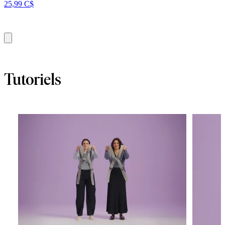
25,99 C$
Ajouter
au
panier
Tutoriels