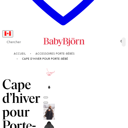
Chercher
0
ACCUEIL
ACCESSOIRES PORTE-BÉBÉS
CAPE D’HIVER POUR PORTE-BÉBÉ
10-AN
GARANTIE
Cape
d’hiver
pour
Porte-