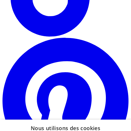
o
d
u
n
o
Nous utilisons des cookies