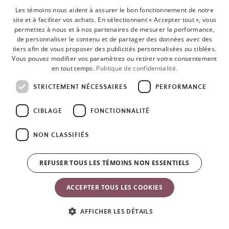
Les témoins nous aident à assurer le bon fonctionnement de notre
site et à faciliter vos achats. En sélectionnant « Accepter tout », vous
permettez à nous et à nos partenaires de mesurer la performance,
de personnaliser le contenu et de partager des données avec des
tiers afin de vous proposer des publicités personnalisées ou ciblées.
Vous pouvez modifier vos paramètres ou retirer votre consentement
en tout temps.
Politique de confidentialité.
Service à la clientèle
À Propos de
STRICTEMENT NÉCESSAIRES
PERFORMANCE
BabyBjörn
Service à la clientèle
CIBLAGE
FONCTIONNALITÉ
Questions et réponses
À propos de nous
Politiques de garantie
Notre histoire
NON CLASSIFIÉS
Expédition et livraison
Développement durable
Politique de retour et
Presse
REFUSER TOUS LES TÉMOINS NON ESSENTIELS
d'annulation
Les « meilleurs produits
Conditions d’utilisation
» BabyBjörn
ACCEPTER TOUS LES COOKIES
Politique de
Become an affiliate
confidentialité
La naissance d’un
AFFICHER LES DÉTAILS
Informations sur les
produit