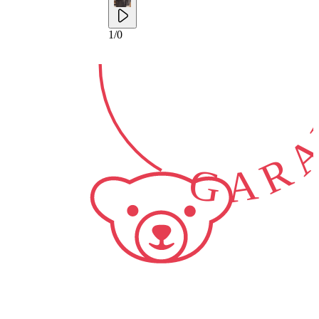
GARA
1
/
0