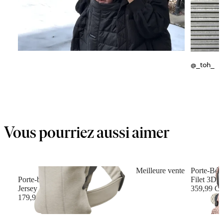
@_toh_
Vous pourriez aussi aimer
Meilleure vente
Porte-Bé
Porte-bébé Mini
Filet 3D,
Jersey 3D, Beige clair
359,99 C
179,99 C$
+
12