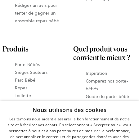
Rédigez un avis pour
tenter de gagner un
ensemble repas bébé
Produits
Quel produit vous
convient le mieux ?
Porte-Bébés
Sièges Sauteurs
Inspiration
Parc Bébé
Comparez nos porte-
Repas
bébés
Toillette
Guide du porte-bébé
Accessories
Notre guide des sièges
Nous utilisons des cookies
Économisez avec des
sauteurs
ensembles
Les témoins nous aident à assurer le bon fonctionnement de notre
Guide vidéo
site et à faciliter vos achats. En sélectionnant « Accepter tout », vous
Tous les produits
Partagez vos moments
permettez à nous et à nos partenaires de mesurer la performance,
@babybjorn
de personnaliser le contenu et de partager des données avec des