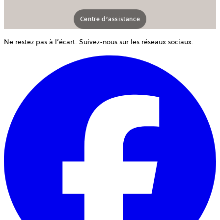
Centre d’assistance
Ne restez pas à l’écart. Suivez-nous sur les réseaux sociaux.
o
d
u
n
o