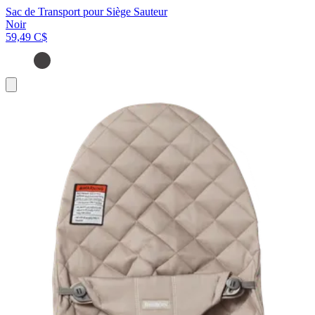
Sac de Transport pour Siège Sauteur
Noir
59,49 C$
Ajouter
au
panier