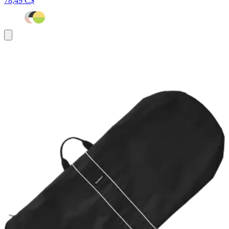
78,49 C$
Ajouter
au
panier