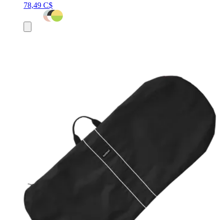
78,49 C$
Ajouter
au
panier