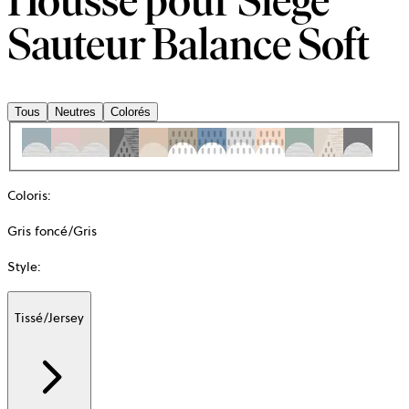
Housse pour Siège
Sauteur Balance Soft
Tous
Neutres
Colorés
Coloris
:
Gris foncé/Gris
Style
:
Tissé/Jersey
Additional
information
about
Matière