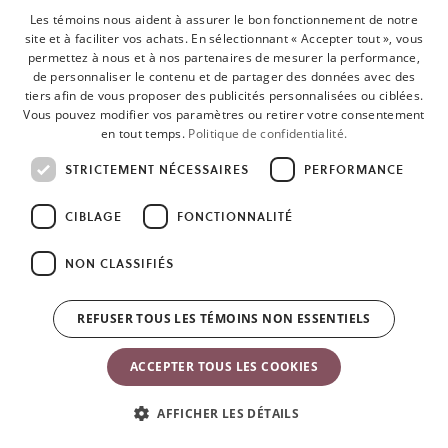
Les témoins nous aident à assurer le bon fonctionnement de notre
site et à faciliter vos achats. En sélectionnant « Accepter tout », vous
Tissé
permettez à nous et à nos partenaires de mesurer la performance,
de personnaliser le contenu et de partager des données avec des
Composition : 65 % polyester recyclé, 35 % coton
tiers afin de vous proposer des publicités personnalisées ou ciblées.
Vous pouvez modifier vos paramètres ou retirer votre consentement
• Durable et ultra doux
en tout temps.
Politique de confidentialité.
STRICTEMENT NÉCESSAIRES
PERFORMANCE
• Fini lustré riche
CIBLAGE
FONCTIONNALITÉ
Mélange de jersey tissé
NON CLASSIFIÉS
Composition : Le nid est en 80 % polyester, 16 % coton, 4 %
élasthanne. Le reste de la housse est en 65 % polyester recyclé et
REFUSER TOUS LES TÉMOINS NON ESSENTIELS
35 % coton.
• Doux et douillet
ACCEPTER TOUS LES COOKIES
• Fini lustré riche
AFFICHER LES DÉTAILS
• Sensation veloutée