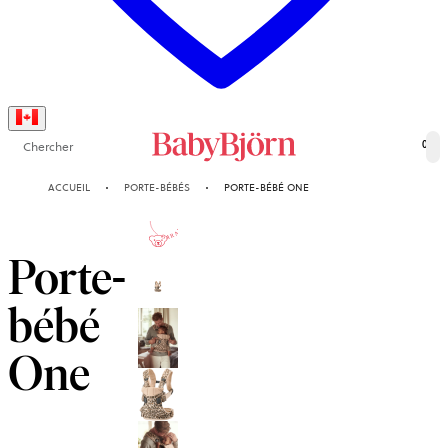
Chercher
0
ACCUEIL
PORTE-BÉBÉS
PORTE-BÉBÉ ONE
10-AN
GARANTIE
Porte-
bébé
One