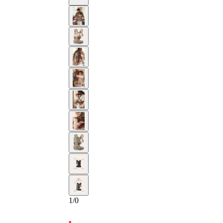
10-AN
1
/
0