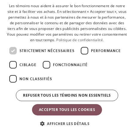
Les témoins nous aident à assurer le bon fonctionnement de notre
Portage face à vous
site et à faciliter vos achats. En sélectionnant « Accepter tout », vous
permettez à nous et à nos partenaires de mesurer la performance,
de personnaliser le contenu et de partager des données avec des
Portage face au monde
tiers afin de vous proposer des publicités personnalisées ou ciblées.
Vous pouvez modifier vos paramètres ou retirer votre consentement
en tout temps.
Politique de confidentialité.
Portage sur le dos
STRICTEMENT NÉCESSAIRES
PERFORMANCE
CIBLAGE
FONCTIONNALITÉ
Physiologique
NON CLASSIFIÉS
REFUSER TOUS LES TÉMOINS NON ESSENTIELS
En savoir plus
En savoir plus
ACCEPTER TOUS LES COOKIES
Voir la comparaison complète
AFFICHER LES DÉTAILS