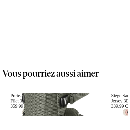
Vous pourriez aussi aimer
Porte-Bébé Harmony
Siège Saut
Filet 3D, Vert foncé
Jersey 3D,
359,99 C$
339,99 C
+
6