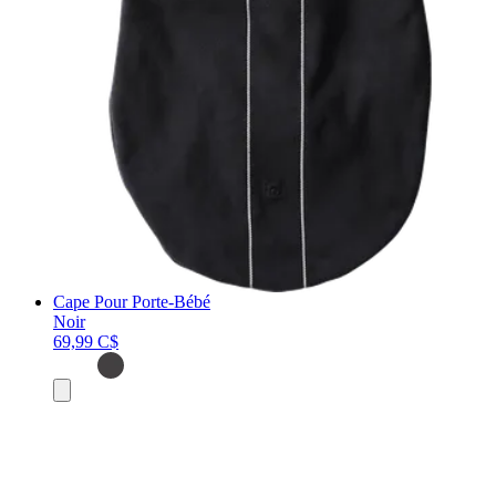
Cape Pour Porte-Bébé
Noir
69,99 C$
Ajouter
au
panier