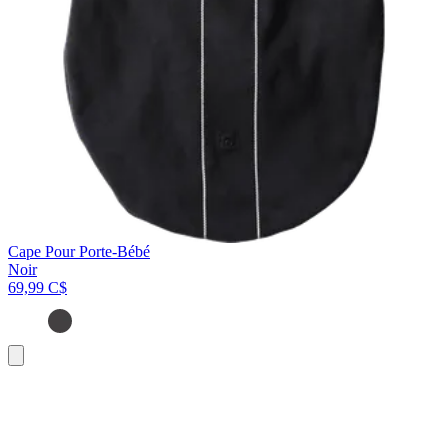
Cape Pour Porte-Bébé
Noir
69,99 C$
Ajouter
au
panier