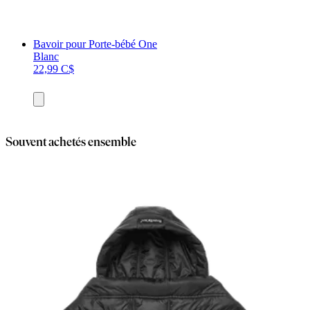
Bavoir pour Porte-bébé One
Blanc
22,99 C$
Ajouter
au
panier
Souvent achetés ensemble