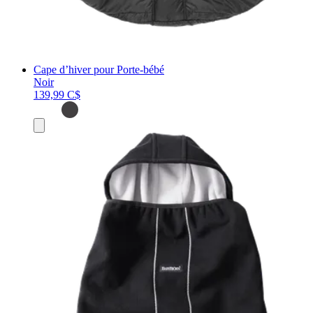
Cape d’hiver pour Porte-bébé
Noir
139,99 C$
Ajouter
au
panier