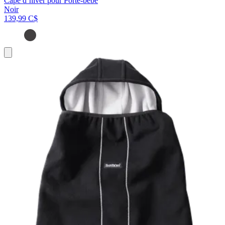
Cape d’hiver pour Porte-bébé
Noir
139,99 C$
Ajouter
au
panier