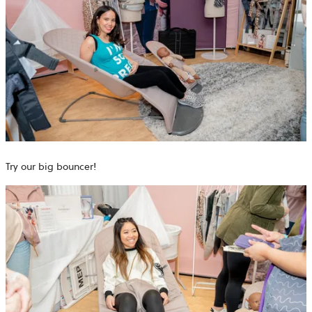
Try our big bouncer!