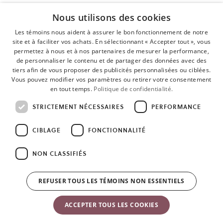
Accessories
Notre guide des sièges
Nous utilisons des cookies
Économisez avec des
sauteurs
ensembles
Les témoins nous aident à assurer le bon fonctionnement de notre
Guide vidéo
site et à faciliter vos achats. En sélectionnant « Accepter tout », vous
Tous les produits
Partagez vos moments
permettez à nous et à nos partenaires de mesurer la performance,
@babybjorn
de personnaliser le contenu et de partager des données avec des
Guide des porte-bébés
tiers afin de vous proposer des publicités personnalisées ou ciblées.
Vous pouvez modifier vos paramètres ou retirer votre consentement
physiologiques
en tout temps.
Politique de confidentialité.
Calendrier des
STRICTEMENT NÉCESSAIRES
PERFORMANCE
événements 2026
CIBLAGE
FONCTIONNALITÉ
Paramètres des cookies
NON CLASSIFIÉS
Notre équipe de support se tient à votre disposition pour vous
aider à tout moment. Nos heures d'ouverture sont de 9h à 18h
(heure de l'Est), 7 jours sur 7. Téléphone: 866-424-0200 Text: (256)
REFUSER TOUS LES TÉMOINS NON ESSENTIELS
292-8321 Courriel: care@babybjorn.com The content of this site is
ACCEPTER TOUS LES COOKIES
copyright-protected and is the property of BabyBjörn AB.