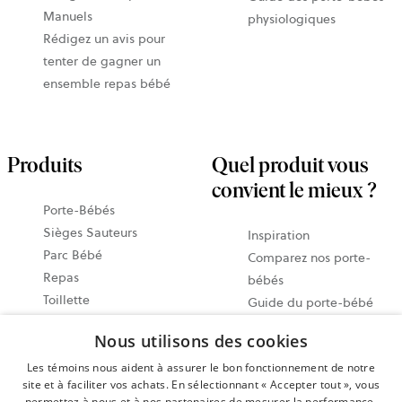
Manuels
physiologiques
Rédigez un avis pour
tenter de gagner un
ensemble repas bébé
Produits
Quel produit vous
convient le mieux ?
Porte-Bébés
Sièges Sauteurs
Inspiration
Parc Bébé
Comparez nos porte-
Repas
bébés
Toillette
Guide du porte-bébé
Accessories
Notre guide des sièges
Nous utilisons des cookies
Économisez avec des
sauteurs
ensembles
Les témoins nous aident à assurer le bon fonctionnement de notre
Guide vidéo
site et à faciliter vos achats. En sélectionnant « Accepter tout », vous
Tous les produits
Partagez vos moments
permettez à nous et à nos partenaires de mesurer la performance,