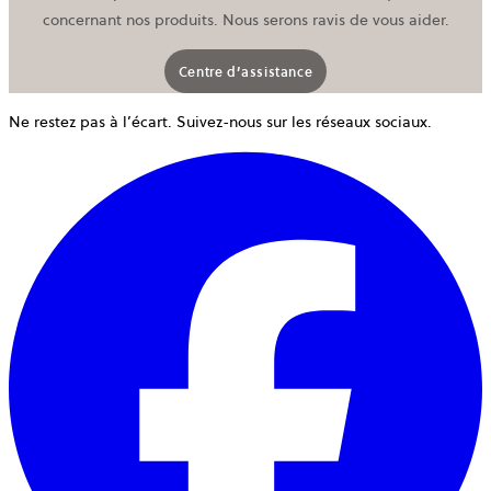
concernant nos produits. Nous serons ravis de vous aider.
Centre d’assistance
Ne restez pas à l’écart. Suivez-nous sur les réseaux sociaux.
o
d
u
n
o