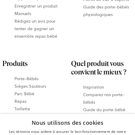
Enregistrer un produit
Guide des porte-bébés
Manuels
physiologiques
Rédigez un avis pour
tenter de gagner un
ensemble repas bébé
Produits
Quel produit vous
convient le mieux ?
Porte-Bébés
Sièges Sauteurs
Inspiration
Parc Bébé
Comparez nos porte-
Repas
bébés
Toillette
Guide du porte-bébé
Accessories
Notre guide des sièges
Nous utilisons des cookies
Économisez avec des
sauteurs
ensembles
Les témoins nous aident à assurer le bon fonctionnement de notre
Guide vidéo