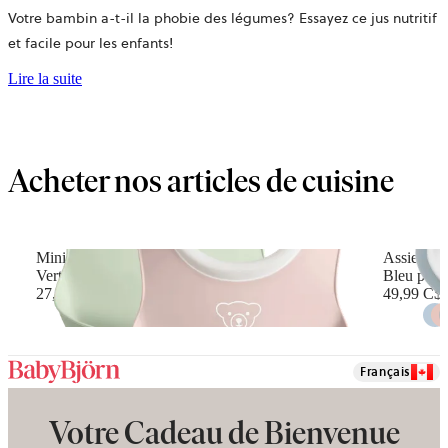
Votre bambin a-t-il la phobie des légumes? Essayez ce jus nutritif
et facile pour les enfants!
Lire la suite
Acheter nos articles de cuisine
Mini Bavoir, lot de 2
Assiette, 
Vert pastel/Rose pastel
Bleu paste
27,99 C$
49,99 C$
Français
Votre Cadeau de Bienvenue