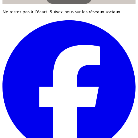
Ne restez pas à l’écart. Suivez-nous sur les réseaux sociaux.
o
d
u
n
o