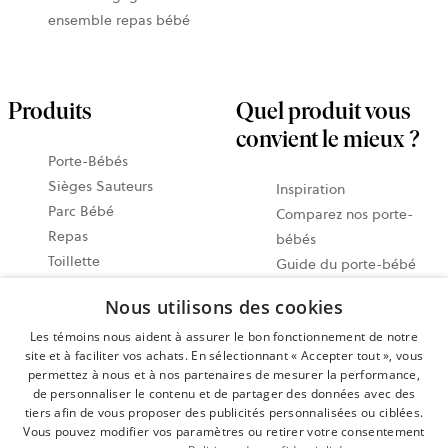
ensemble repas bébé
Produits
Quel produit vous
convient le mieux ?
Porte-Bébés
Sièges Sauteurs
Inspiration
Parc Bébé
Comparez nos porte-
Repas
bébés
Toillette
Guide du porte-bébé
Accessories
Notre guide des sièges
Nous utilisons des cookies
Économisez avec des
sauteurs
ensembles
Les témoins nous aident à assurer le bon fonctionnement de notre
Guide vidéo
site et à faciliter vos achats. En sélectionnant « Accepter tout », vous
Tous les produits
Partagez vos moments
permettez à nous et à nos partenaires de mesurer la performance,
@babybjorn
de personnaliser le contenu et de partager des données avec des
Guide des porte-bébés
tiers afin de vous proposer des publicités personnalisées ou ciblées.
Vous pouvez modifier vos paramètres ou retirer votre consentement
physiologiques